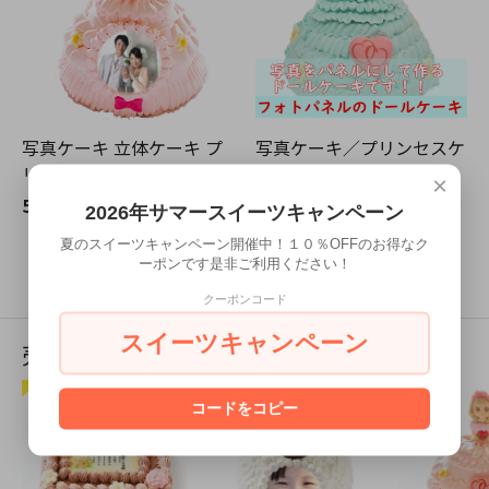
写真ケーキ 立体ケーキ プ
写真ケーキ／プリンセスケ
リンセス 5号
ーキ【写真パネル付き】
×
5,400円(内税)
5,400円(内税)
2026年サマースイーツキャンペーン
夏のスイーツキャンペーン開催中！１０％OFFのお得なク
4
1
4
商品中
-
商品
ーポンです是非ご利用ください！
クーポンコード
スイーツキャンペーン
売れ筋商品
コードをコピー