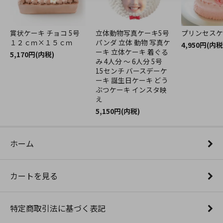
賞状ケーキ チョコ 5号
立体動物写真ケーキ5号
プリンセスケ
１２ｃｍ×１５ｃｍ
パンダ 立体 動物 写真ケ
4,950円(内税
ーキ 立体ケーキ 着ぐる
5,170円(内税)
み 4人分 ～ 6人分 5号
15センチ バースデーケ
ーキ 誕生日ケーキ どう
ぶつケーキ インスタ映
え
5,150円(内税)
ホーム
カートを見る
特定商取引法に基づく表記