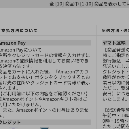
全 [10] 商品中 [1-10] 商品を表示し
Amazon Pay
ヤマト運輸
Amazon Payについて
【商品発送
住所やクレジットカードの情報を入力せずに
特にご指定
Amazonの登録情報を利用してお買い物でき
銀行振込 
る決済方法です。
発送いたし
商品をカートに入れた後、「Amazonアカウ
クレジット
ントでお支払い」ボタンをクリックするとお
数料がかか
届け先の住所やクレジットカード情報が表示
業日以内に
されます。
ただし、受
【ご利用前に以下の内容をご確認ください】
安日）につ
※AmazonポイントやAmazonギフト券はご
いたします
利用いただけません。
また、Amazonポイントの付与はありませ
【配送希望
ん。
午前中・14時
0時・19時～
クレジット
ただし時間