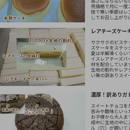
高さにならないも
売価格で月に一度
技で寒い季節はレ
してお召し上がり
レアチーズケー
サクサクのビスケ
ズケーキをステッ
夏は半解凍くらい
イスレアチーズバ
材を配合していま
生地の割れやレア
い等の訳ありスイ
濃厚！訳ありガ
スイートチョコを
苦みや酸味といっ
お子様から大人ま
成中に生地の中に
ル（穴）が開いて