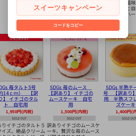
感。イチゴ風味
スイーツキャンペーン
プクリームと自
キー生地のハー
コードをコピー
DGs 苺タルト5号
SDGs 苺のムース
SDGs 半熟チ
約14ｃｍ） 【訳
【訳あり】 イチゴの
号 【訳あり】
り】 イチゴのタル
ムースケーキ 自宅
用 半熟スフ
ト 自宅用
用
ズケーキ
1,950円(内税)
1,500円(内税)
1,400円(
SOLD OUT
SOLD OUT
SOLD OU
ありイチゴのタルト５
訳ありイチゴのムースケ
サイズ。絶品クリーム
ーキ、贅沢な苺のムース