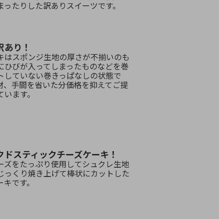
まったりした訳ありスイーツです。
訳あり！
キはスポンジ生地の厚さが不揃いのも
にひびが入ってしまったものなどを巻
トしていない巻きっぱなしの状態で
材、手間を省いた分価格を抑えてご提
ています。
クドスティックチーズケーキ！
ーズをたっぷり使用してシュクレ生地
じっくり焼き上げて棒状にカットした
ーキです。