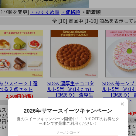
[並び順を変更]
・おすすめ順
・価格順
・新着順
全 [10] 商品中 [1-10] 商品を表示し
ありスイーツ│選
SDGs 濃厚生チョコタ
SDGs 苺モン
べる２点セット
ルト5号（約14ｃｍ）
ルト5号（約1
【訳あり】 濃厚生
【訳あり】 
2,500円(内税)
チョコタルト 自宅
ブランタルト
×
SOLD OUT
用
用
気スイーツが選べる訳
2026年サマースイーツキャンペーン
1,950円(内税)
1,980円(
り2点セット。お得に
夏のスイーツキャンペーン開催中！１０％OFFのお得なク
品質な味をお楽しみく
SOLD OUT
SOLD OU
ーポンです是非ご利用ください！
さい。
苺の甘酸っぱさ
ムのふんわりと
クーポンコード