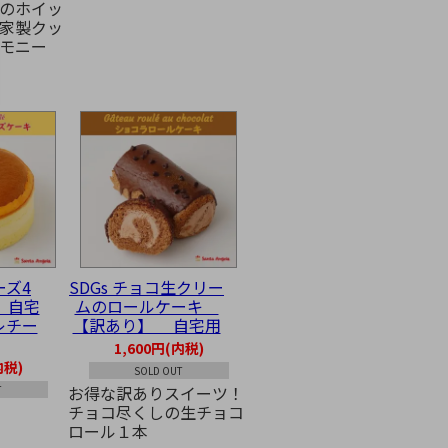
のホイッ
家製クッ
モニー
ーズ4
SDGs チョコ生クリー
 自宅
ムのロールケーキ
レチー
【訳あり】 自宅用
1,600円(内税)
内税)
SOLD OUT
お得な訳ありスイーツ！
T
チョコ尽くしの生チョコ
ロール１本