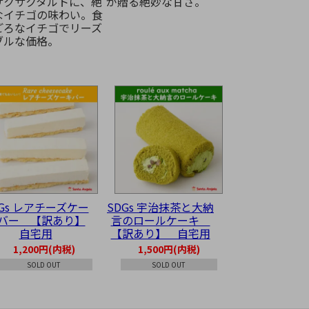
サクサクタルトに、絶
が贈る絶妙な甘さ。
なイチゴの味わい。食
ごろなイチゴでリーズ
ブルな価格。
DGs レアチーズケー
SDGs 宇治抹茶と大納
バー 【訳あり】
言のロールケーキ
自宅用
【訳あり】 自宅用
1,200円(内税)
1,500円(内税)
SOLD OUT
SOLD OUT