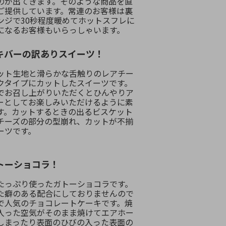
のが出てきます。そのような商品を直
ご提供しています。常連のお客様は裏
ンジで30秒程度暖めてホットスフレに
になるお客様もいらっしゃいます。
キバーの訳ありスイーツ！
ット生地と滑らかな舌触りのレアチー
クタイプにカットしたスイーツです。
でお召し上がりいただくとひんやりア
ーとしてお楽しみいただけるように素
す。カットするときの出るビスケット
チーズの部分の型崩れ、カットが不揃
ーツです。
トーショコラ！
たっぷり使ったガトーショコラです。
た癖のある配合にしておりませんので
で人気のチョコレートケーキです。焼
入った空気がそのまま焼けてエアホー
しまったり表面のひびの入った表面の