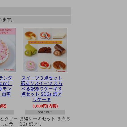
ています。
ブランタ
スイーツ３点セット
4ｃｍ）
訳ありスイーツ えら
苺モン
べる訳ありケーキ３
 自宅
点セット SDGs 訳ア
リケーキ
内税)
3,680円(内税)
T
SOLD OUT
とクリー
お得ケーキセット ３点 S
した食
DGs 訳アリ