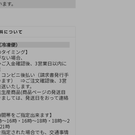
ています。
（冷凍便）
のタイミング】
がない場合、
⇒ご入金確認後、3営業日以内に
ま
・コンビニ後払い（請求書発行手
ります） ⇒ご注文確認後、3営
発送いたします。
注生産商品(商品ページの発送目
きましては、発送日をおって連絡
。
時間帯をご指定出来ます】
～16時・16時～18時・18時～2
21時
を指定された場合でも、交通事情