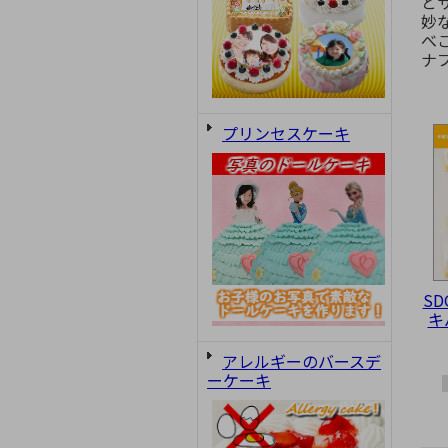
と
妙
べ
ナ
プリンセスケーキ
S
キ
アレルギーのバースデ
ーケーキ