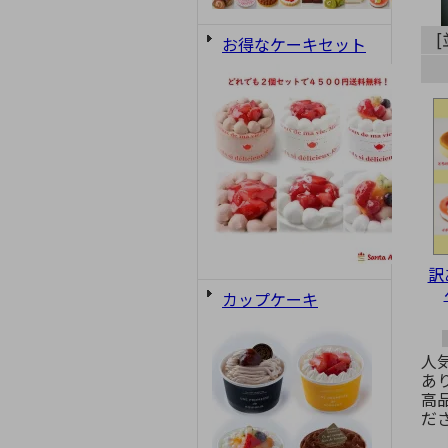
お得なケーキセット
訳
カップケーキ
人
あ
高
だ