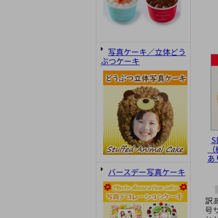
写真ケーキ／立体どう
ぶつケーキ
S
（
あ
バースデー写真ケーキ
訳
号